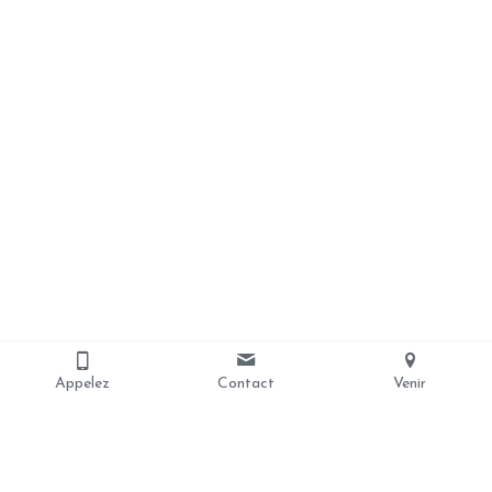
Appelez
Contact
Venir
Nous contacter
coursjeanpaul2@gmail.com