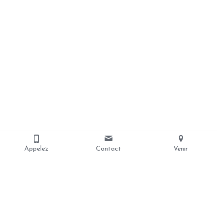
Appelez
Contact
Venir
Nous contacter
coursjeanpaul2@gmail.com
06.52.30.21.83