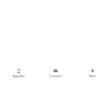
Appelez
Contact
Venir
Nous contacter
coursjeanpaul2@gmail.com
06.52.30.21.83