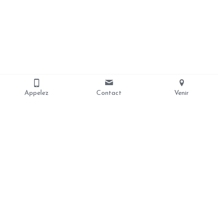
Appelez
Contact
Venir
Nous contacter
coursjeanpaul2@gmail.com
06.52.30.21.83
Copyright © 2019