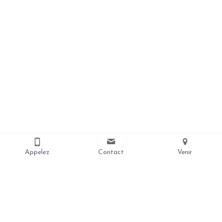
Appelez
Contact
Venir
Nous contacter
coursjeanpaul2@gmail.com
06.52.30.21.83